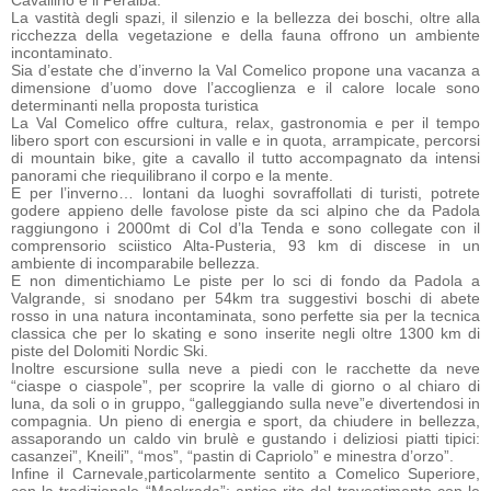
Cavallino e il Peralba.
La vastità degli spazi, il silenzio e la bellezza dei boschi, oltre alla
ricchezza della vegetazione e della fauna offrono un ambiente
incontaminato.
Sia d’estate che d’inverno la Val Comelico propone una vacanza a
dimensione d’uomo dove l’accoglienza e il calore locale sono
determinanti nella proposta turistica
La Val Comelico offre cultura, relax, gastronomia e per il tempo
libero sport con escursioni in valle e in quota, arrampicate, percorsi
di mountain bike, gite a cavallo il tutto accompagnato da intensi
panorami che riequilibrano il corpo e la mente.
E per l’inverno… lontani da luoghi sovraffollati di turisti, potrete
godere appieno delle favolose piste da sci alpino che da Padola
raggiungono i 2000mt di Col d’la Tenda e sono collegate con il
comprensorio sciistico Alta-Pusteria, 93 km di discese in un
ambiente di incomparabile bellezza.
E non dimentichiamo Le piste per lo sci di fondo da Padola a
Valgrande, si snodano per 54km tra suggestivi boschi di abete
rosso in una natura incontaminata, sono perfette sia per la tecnica
classica che per lo skating e sono inserite negli oltre 1300 km di
piste del Dolomiti Nordic Ski.
Inoltre escursione sulla neve a piedi con le racchette da neve
“ciaspe o ciaspole”, per scoprire la valle di giorno o al chiaro di
luna, da soli o in gruppo, “galleggiando sulla neve”e divertendosi in
compagnia. Un pieno di energia e sport, da chiudere in bellezza,
assaporando un caldo vin brulè e gustando i deliziosi piatti tipici:
casanzei”, Kneili”, “mos”, “pastin di Capriolo” e minestra d’orzo”.
Infine il Carnevale,particolarmente sentito a Comelico Superiore,