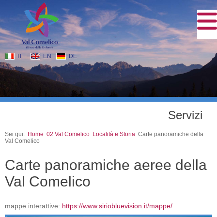
IT
EN
DE
Servizi
Sei qui:
Home
02 Val Comelico
Località e Storia
Carte panoramiche della
Val Comelico
Carte panoramiche aeree della
Val Comelico
mappe interattive:
https://www.siriobluevision.it/mappe/