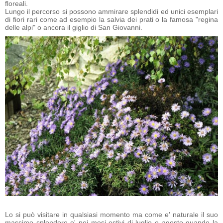
floreali.
Lungo il percorso si possono ammirare splendidi ed unici esemplari
di fiori rari come ad esempio la salvia dei prati o la famosa "regina
delle alpi" o ancora il giglio di San Giovanni.
Lo si può visitare in qualsiasi momento ma come e' naturale il suo
massimo splendore e' nei mesi estivi di luglio e agosto quando la