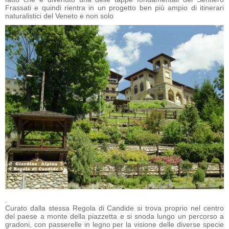
Frassati e quindi rientra in un progetto ben più ampio di itinerari
naturalistici del Veneto e non solo
.
Curato dalla stessa Regola di Candide si trova proprio nel centro
del paese a monte della piazzetta e si snoda lungo un percorso a
gradoni, con passerelle in legno per la visione delle diverse specie