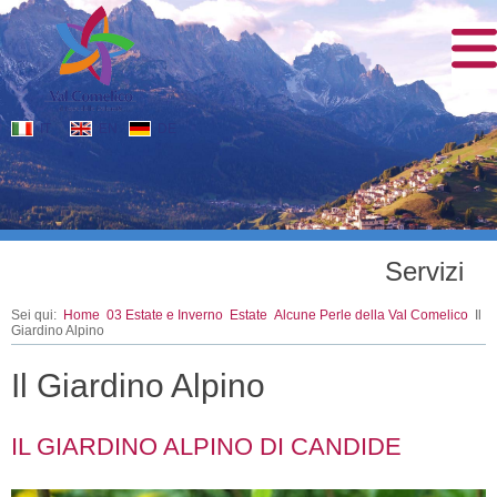
IT
EN
DE
Servizi
Sei qui:
Home
03 Estate e Inverno
Estate
Alcune Perle della Val Comelico
Il
Giardino Alpino
Il Giardino Alpino
IL GIARDINO ALPINO DI CANDIDE