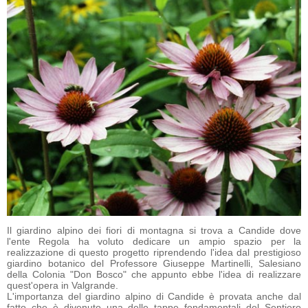
Il giardino alpino dei fiori di montagna si trova a Candide dove
l'ente Regola ha voluto dedicare un ampio spazio per la
realizzazione di questo progetto riprendendo l'idea dal prestigioso
giardino botanico del Professore Giuseppe Martinelli, Salesiano
della Colonia "Don Bosco" che appunto ebbe l'idea di realizzare
quest'opera in Valgrande.
L'importanza del giardino alpino di Candide è provata anche dal
fatto che è divenuto una delle tappe fondamentali del Sentiero