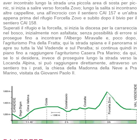
aver incontrato lungo la strada una piccola area di sosta per pic-
nic, si inizia a salire verso forcella Zovo; lungo la salita si incontrano
altre cappelline, una all'incrocio con il sentiero CAI 157 e un'altra
appena prima del rifugio Forcella Zovo e subito dopo il bivio per il
sentiero CAI 158.
Superati il rifugio e la forcella, si inizia la discesa per la carrareccia
nel bosco, inizialmente non asfaltata; senza possibilità di errore si
prosegue fino a incontrare l'Albergo Miravalle e, poco dopo,
l'agriturismo Pra della Fratta; qui la strada spiana e il panorama si
apre su tutta la Val Visdende e sul Peralba; si continua quindi in
piano fino a raggiungere l'agriturismo Casera Pra Marino; da qui,
se lo si desidera, invece di proseguire lungo la strada verso la
Locanda Alpina, si può raggiungere direttamente, attraverso un
sentiero tra i prati, la chiesa della Madonna della Neve a Pra
Marino, visitata da Giovanni Paolo II.