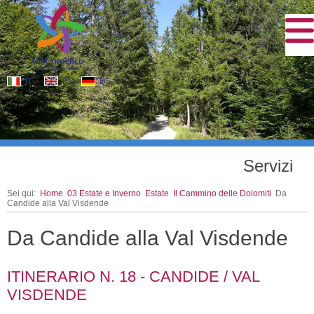
IT
EN
DE
Servizi
Sei qui:
Home
03 Estate e Inverno
Estate
Il Cammino delle Dolomiti
Da
Candide alla Val Visdende
Da Candide alla Val Visdende
ITINERARIO N. 18 - CANDIDE / VAL
VISDENDE