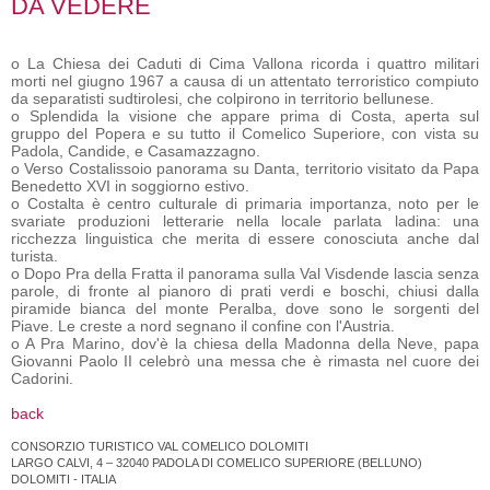
DA VEDERE
o La Chiesa dei Caduti di Cima Vallona ricorda i quattro militari
morti nel giugno 1967 a causa di un attentato terroristico compiuto
da separatisti sudtirolesi, che colpirono in territorio bellunese.
o Splendida la visione che appare prima di Costa, aperta sul
gruppo del Popera e su tutto il Comelico Superiore, con vista su
Padola, Candide, e Casamazzagno.
o Verso Costalissoio panorama su Danta, territorio visitato da Papa
Benedetto XVI in soggiorno estivo.
o Costalta è centro culturale di primaria importanza, noto per le
svariate produzioni letterarie nella locale parlata ladina: una
ricchezza linguistica che merita di essere conosciuta anche dal
turista.
o Dopo Pra della Fratta il panorama sulla Val Visdende lascia senza
parole, di fronte al pianoro di prati verdi e boschi, chiusi dalla
piramide bianca del monte Peralba, dove sono le sorgenti del
Piave. Le creste a nord segnano il confine con l'Austria.
o A Pra Marino, dov'è la chiesa della Madonna della Neve, papa
Giovanni Paolo II celebrò una messa che è rimasta nel cuore dei
Cadorini.
back
CONSORZIO TURISTICO VAL COMELICO DOLOMITI
LARGO CALVI, 4 – 32040 PADOLA DI COMELICO SUPERIORE (BELLUNO)
DOLOMITI - ITALIA