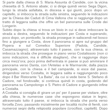
Si parte dalla chiesa di S. Maria Assunta di Candide, con la vicina
chiesetta di S. Antonio abate; ci si dirige quindi verso Sega Digon,
lungo la strada asfaltata, in discesa e qui giunti, poco dopo un
capitello, si imbocca la strada sulla sinistra, seguendo le indicazioni
per la Chiesa dei Caduti di Cima Vallona che si raggiunge dopo un
tratto di leggera salita che offre un bel panorama sulle Crode dei
Longerin.
Subito dopo la chiesa si trova un bivio in cui si deve imboccare la
strada a destra, seguendo le indicazioni per Costa e superando,
poco dopo, un ponticello; la strada prosegue in saliscendi nel bosco
fino a giungere a Costa, dove il panorama si apre sul gruppo del
Popera e sul Comelico Superiore (Padola, Candide,
Casamazzagno); attraversato tutto il paese, con la sua chiesa, si
imbocca la strada che prosegue in piano verso Costalissoio (non ci
sono indicazioni, ma è difficile sbagliare), che si raggiunge dopo
circa mezz'ora; poco prima dell'entrata in paese si può ammirare il
panorama verso Danta, con l'Antelao e le Marmarole; dalla piazza
principale, con la chiesa e il bel campanile, si esce dal paese,
dirigendosi verso Costalta, in leggera salita e raggiungendo poco
dopo il Bar Ristorante "La Baita", da cui si vede bene S. Stefano di
Cadore, nel fondovalle; si continua quindi in costa, godendo del
panorama su Campolongo e S. Pietro di Cadore e giungendo infine
a Costalta.
A Costalta si consiglia di girare un po' per il paese per visitare, oltre
alla chiesa, le numerose case che espongono statue in legno;
attraversato tutto il paese, si imbocca la strada che porta verso
forcella Zovo, passando inizialmente per località ricche di fienili, con
numerosi segni della religiosità popolare (crocifissi, capitelli). Dopo