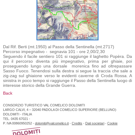
Dal Rif. Berti (mt.1950) al Passo della Sentinella (mt.2717)
Percorso impegnativo - segnavia 101 - ore 2,00/2,30
Seguendo il facile sentiero 101 si raggiunge il laghetto Popèra. Da
qui il percorso diventa più impegnativo, prima per ghiaie, poi
proseguendo lungo una dorsale morenica fino ad oltrepassare
Sasso Fuoco. Tenendosi sulla destra si segue la traccia che sale a
zig-zag sul ghiaione verso le evidenti caverne di Croda Rossa. A
sinistra in poco tempo si raggiunge il Passo della Sentinella luogo di
interesse storico della Grande Guerra.
Back
CONSORZIO TURISTICO VAL COMELICO DOLOMITI
LARGO CALVI, 4 – 32040 PADOLA DI COMELICO SUPERIORE (BELLUNO)
DOLOMITI - ITALIA
TEL. 0435 67021 -
P. IVA 00860950252 -
dolomiti@valcomelico.it
-
Credits
-
Dati societari
-
Cookie