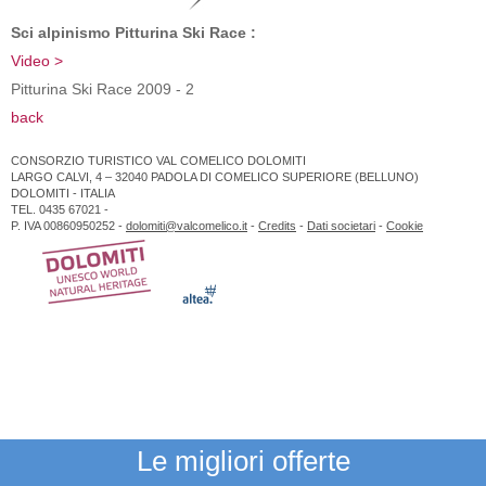
Sci alpinismo Pitturina Ski Race :
Video >
Pitturina Ski Race 2009 - 2
back
CONSORZIO TURISTICO VAL COMELICO DOLOMITI
LARGO CALVI, 4 – 32040 PADOLA DI COMELICO SUPERIORE (BELLUNO)
DOLOMITI - ITALIA
TEL. 0435 67021 -
P. IVA 00860950252 -
dolomiti@valcomelico.it
-
Credits
-
Dati societari
-
Cookie
Le migliori offerte